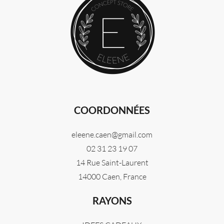
COORDONNÉES
eleene.caen@gmail.com
02 31 23 19 07
14 Rue Saint-Laurent
14000 Caen, France
RAYONS