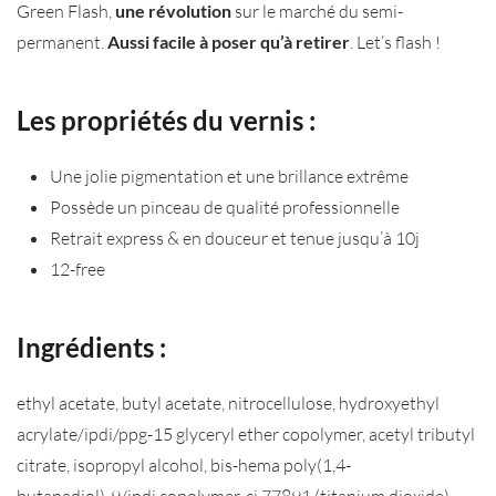
Green Flash,
une révolution
sur le marché du semi-
permanent.
Aussi facile à poser qu’à retirer
. Let’s flash !
Les propriétés du vernis :
Une jolie pigmentation et une brillance extrême
Possède un pinceau de qualité professionnelle
Retrait express & en douceur et tenue jusqu’à 10j
12-free
Ingrédients :
ethyl acetate, butyl acetate, nitrocellulose, hydroxyethyl
acrylate/ipdi/ppg-15 glyceryl ether copolymer, acetyl tributyl
citrate, isopropyl alcohol, bis-hema poly(1,4-
butanediol)-9/ipdi copolymer, ci 77891 (titanium dioxide),