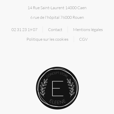
14 Rue Saint-Laurent 14000 Caen
6 rue de l'hôpital 76000 Rouen
02 31 23 19 07
Contact
Mentions légales
Politique sur les cookies
CGV